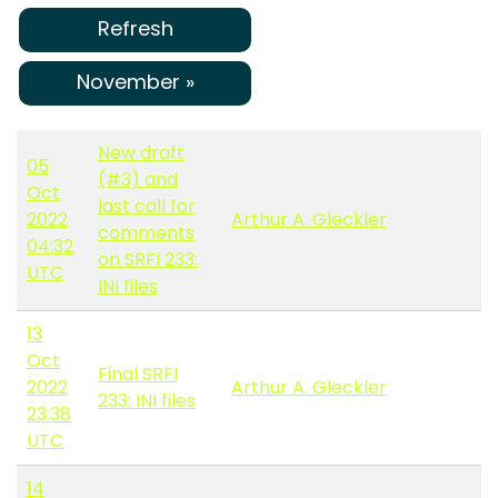
Refresh
November »
New draft
05
(#3) and
Oct
last call for
2022
Arthur A. Gleckler
comments
04:32
on SRFI 233:
UTC
INI files
13
Oct
Final SRFI
2022
Arthur A. Gleckler
233: INI files
23:38
UTC
14