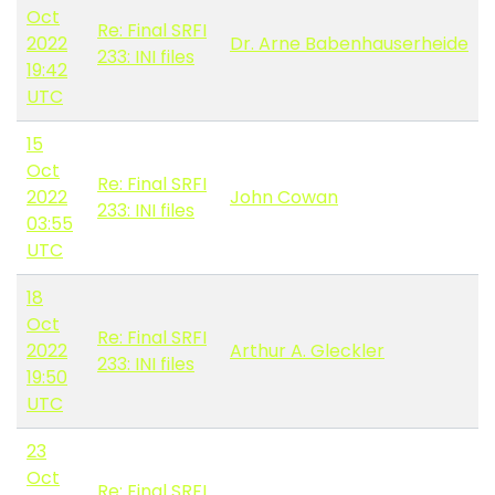
Oct
Re: Final SRFI
2022
Dr. Arne Babenhauserheide
233: INI files
19:42
UTC
15
Oct
Re: Final SRFI
2022
John Cowan
233: INI files
03:55
UTC
18
Oct
Re: Final SRFI
2022
Arthur A. Gleckler
233: INI files
19:50
UTC
23
Oct
Re: Final SRFI