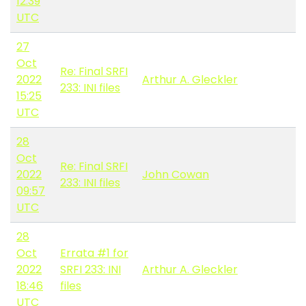
12:39
UTC
27
Oct
Re: Final SRFI
2022
Arthur A. Gleckler
233: INI files
15:25
UTC
28
Oct
Re: Final SRFI
2022
John Cowan
233: INI files
09:57
UTC
28
Oct
Errata #1 for
2022
SRFI 233: INI
Arthur A. Gleckler
18:46
files
UTC