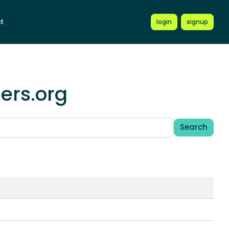
t
login
signup
ers.org
Search